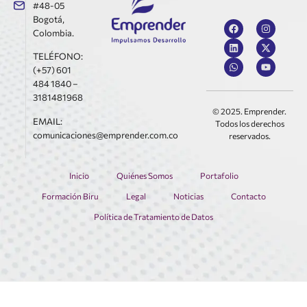
#48-05
Bogotá,
Colombia.
TELÉFONO:
(+57) 601
484 1840 –
3181481968
© 2025. Emprender.
EMAIL:
Todos los derechos
comunicaciones@emprender.com.co
reservados.
Inicio
Quiénes Somos
Portafolio
Formación Biru
Legal
Noticias
Contacto
Política de Tratamiento de Datos