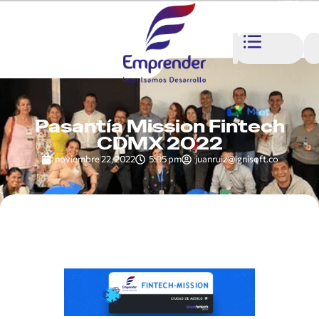
Pasantía Mission Fintech
CDMX 2022
noviembre 22, 2022
5:05 pm
juanruiz@ignisoft.co