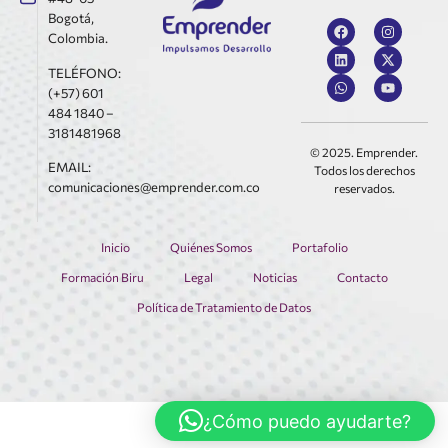
Bogotá,
Colombia.
TELÉFONO:
(+57) 601
484 1840 –
3181481968
© 2025. Emprender.
EMAIL:
Todos los derechos
comunicaciones@emprender.com.co
reservados.
Inicio
Quiénes Somos
Portafolio
Formación Biru
Legal
Noticias
Contacto
Política de Tratamiento de Datos
¿Cómo puedo ayudarte?